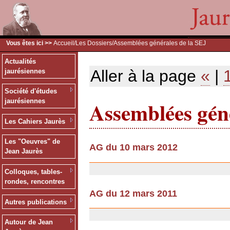
Vous êtes ici >>
Accueil
/
Les Dossiers
/Assemblées générales de la SEJ
Actualités
Aller à la page
«
|
jaurésiennes
Société d'études
Assemblées géné
jaurésiennes
Les Cahiers Jaurès
Les "Oeuvres" de
AG du 10 mars 2012
Jean Jaurès
03/07/2013
Colloques, tables-
rondes, rencontres
AG du 12 mars 2011
Autres publications
18/02/2011
Autour de Jean