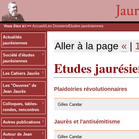
Vous êtes ici >>
Accueil
/
Les Dossiers
/Etudes jaurésiennes
Actualités
Aller à la page
«
|
jaurésiennes
Société d'études
Etudes jaurési
jaurésiennes
Les Cahiers Jaurès
Les "Oeuvres" de
Plaidoiries révolutionnaires
Jean Jaurès
30/10/2008
Colloques, tables-
Gilles Candar
rondes, rencontres
Jaurès et l'antisémitisme
Autres publications
29/04/2008
Autour de Jean
Gilles Candar