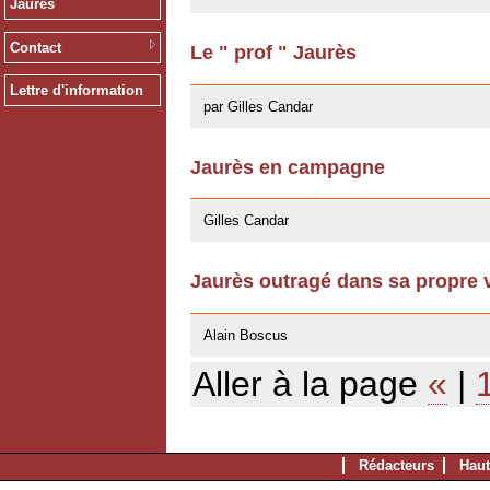
Jaurès
Contact
Le " prof " Jaurès
10/04/2008
Lettre d'information
par Gilles Candar
Jaurès en campagne
16/07/2007
Gilles Candar
Jaurès outragé dans sa propre vi
16/07/2007
Alain Boscus
Aller à la page
«
|
Rédacteurs
Haut