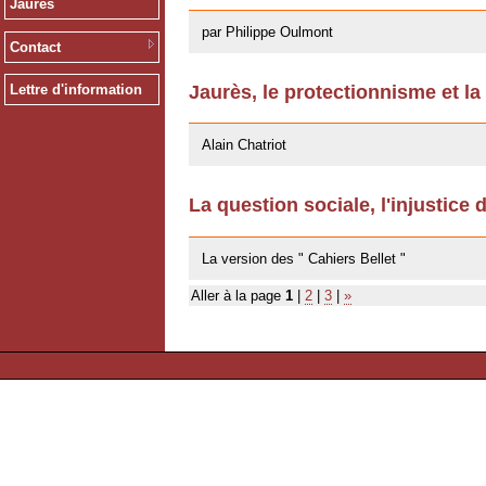
Jaurès
par Philippe Oulmont
Contact
Jaurès, le protectionnisme et la
Lettre d'information
14/10/2011
Alain Chatriot
La question sociale, l'injustice 
25/07/2011
La version des " Cahiers Bellet "
Aller à la page
1
|
2
|
3
|
»