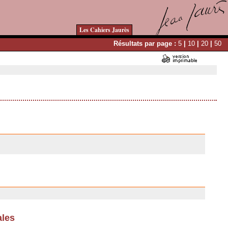
Les Cahiers Jaurès
Résultats par page :
5
|
10
|
20
|
50
ales