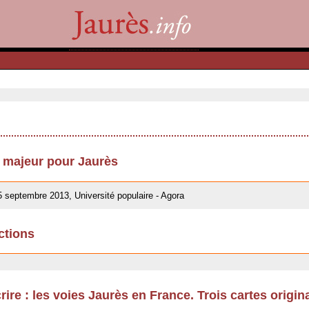
u majeur pour Jaurès
5 septembre 2013, Université populaire - Agora
ctions
rire : les voies Jaurès en France. Trois cartes origin