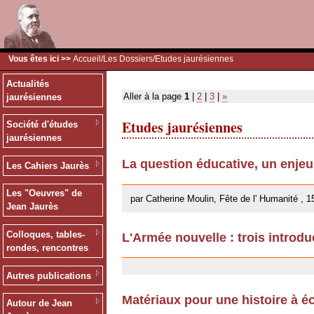
Vous êtes ici >>
Accueil
/
Les Dossiers
/Etudes jaurésiennes
Actualités
Aller à la page
1
|
2
|
3
|
»
jaurésiennes
Etudes jaurésiennes
Société d'études
jaurésiennes
La question éducative, un enje
Les Cahiers Jaurès
26/09/2013
Les "Oeuvres" de
par Catherine Moulin, Fête de l' Humanité , 1
Jean Jaurès
Colloques, tables-
L'Armée nouvelle : trois introdu
rondes, rencontres
18/02/2013
Autres publications
Matériaux pour une histoire à éc
Autour de Jean
13/12/2011