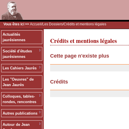
Vous êtes ici >>
Accueil
/
Les Dossiers
/Crédits et mentions légales
Actualités
Crédits et mentions légales
jaurésiennes
Société d'études
Cette page n'existe plus
jaurésiennes
20/01/2008
Les Cahiers Jaurès
Les "Oeuvres" de
Crédits
Jean Jaurès
03/04/2007
Colloques, tables-
rondes, rencontres
Autres publications
Autour de Jean