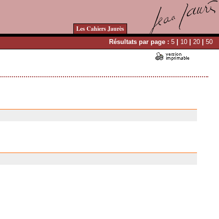
Les Cahiers Jaurès
Résultats par page :
5
|
10
|
20
|
50