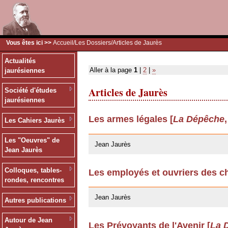
Vous êtes ici >>
Accueil
/
Les Dossiers
/Articles de Jaurès
Actualités
Aller à la page
1
|
2
|
»
jaurésiennes
Articles de Jaurès
Société d'études
jaurésiennes
Les armes légales [
La Dépêche
Les Cahiers Jaurès
24/03/2009
Les "Oeuvres" de
Jean Jaurès
Jean Jaurès
Colloques, tables-
Les employés et ouvriers des ch
rondes, rencontres
24/03/2009
Jean Jaurès
Autres publications
Autour de Jean
Les Prévoyants de l'Avenir [
La 