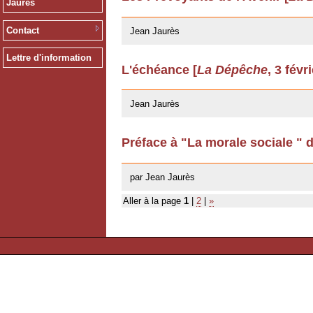
Jaurès
12/03/2009
Contact
Jean Jaurès
Lettre d'information
L'échéance [
La Dépêche
, 3 févr
12/03/2009
Jean Jaurès
Préface à "La morale sociale " 
22/04/2008
par Jean Jaurès
Aller à la page
1
|
2
|
»