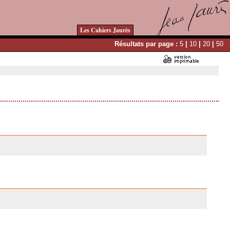
Les Cahiers Jaurès
Résultats par page :
5
|
10
|
20
|
50