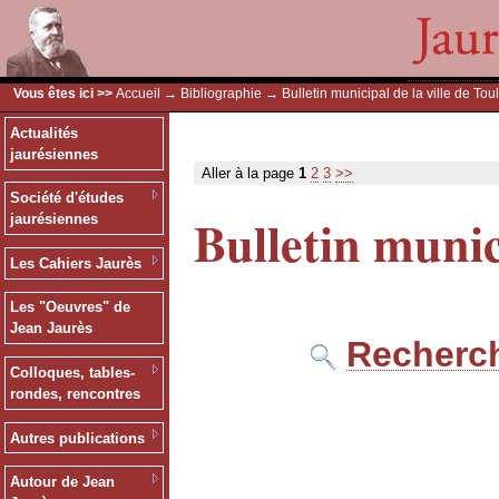
Vous êtes ici >>
Accueil
→
Bibliographie
→ Bulletin municipal de la ville de Tou
Actualités
jaurésiennes
Aller à la page
1
2
3
>>
Société d'études
Bulletin munic
jaurésiennes
Les Cahiers Jaurès
Les "Oeuvres" de
Jean Jaurès
Recherch
Colloques, tables-
rondes, rencontres
Autres publications
Autour de Jean