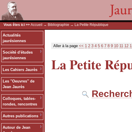
Vous êtes ici >>
Accueil
→
Bibliographie
→ La Petite République
Actualités
jaurésiennes
Aller à la page
<<
1
2
3
4
5
6
7
8
9
10
11
12
1
Société d'études
La Petite Rép
jaurésiennes
Les Cahiers Jaurès
Les "Oeuvres" de
Jean Jaurès
Recherch
Colloques, tables-
rondes, rencontres
Autres publications
Autour de Jean