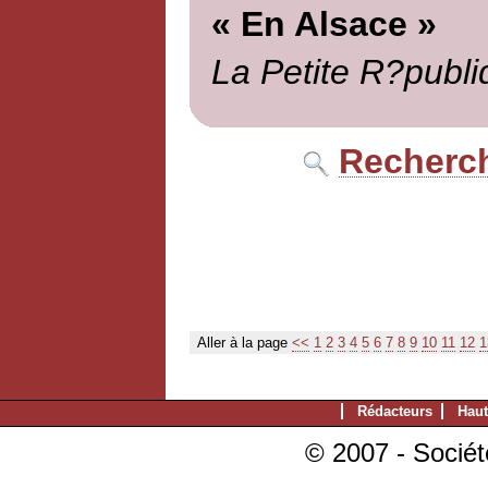
« En Alsace »
La Petite R?publi
Recherch
Aller à la page
<<
1
2
3
4
5
6
7
8
9
10
11
12
1
Rédacteurs
Haut
© 2007 - Sociét