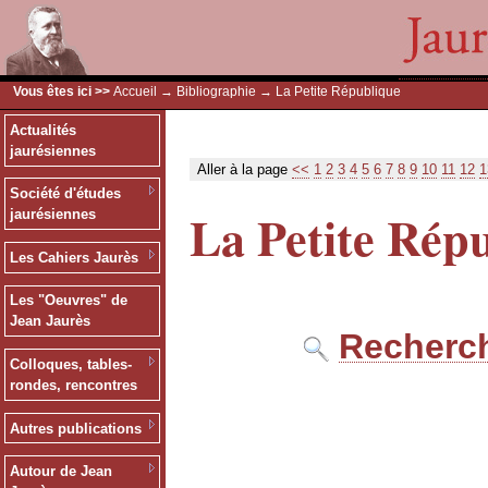
Vous êtes ici >>
Accueil
→
Bibliographie
→ La Petite République
Actualités
jaurésiennes
Aller à la page
<<
1
2
3
4
5
6
7
8
9
10
11
12
1
Société d'études
La Petite Rép
jaurésiennes
Les Cahiers Jaurès
Les "Oeuvres" de
Jean Jaurès
Recherch
Colloques, tables-
rondes, rencontres
Autres publications
Autour de Jean