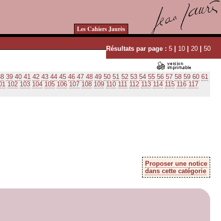
Les Cahiers Jaurès
Résultats par page :
5
|
10
|
20
|
50
38
39
40
41
42
43
44
45
46
47
48
49
50
51
52
53
54
55
56
57
58
59
60
61
01
102
103
104
105
106
107
108
109
110
111
112
113
114
115
116
117
Proposer une notice
dans cette catégorie