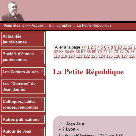
Vous êtes ici >>
Accueil
→
Bibliographie
→ La Petite République
Actualités
jaurésiennes
Aller à la page
<<
1
2
3
4
5
6
7
8
9
10
11
12
1
62
63
64
65
66
67
68
69
70
71
72
73
74
75
76
Société d'études
118
119
120
121
122
123
124
125
126
127
128
jaurésiennes
La Petite République
Les Cahiers Jaurès
Les "Oeuvres" de
Jean Jaurès
Colloques, tables-
rondes, rencontres
Autres publications
Jean Jaur
« ? Lyon »
Autour de Jean
La Petite R?publique
, 12 f?vrier 1901.