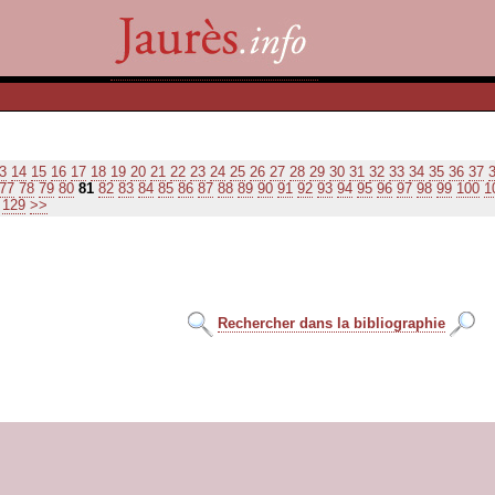
3
14
15
16
17
18
19
20
21
22
23
24
25
26
27
28
29
30
31
32
33
34
35
36
37
77
78
79
80
81
82
83
84
85
86
87
88
89
90
91
92
93
94
95
96
97
98
99
100
1
129
>>
Rechercher dans la bibliographie