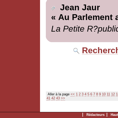
Jean Jaur
« Au Parlement 
La Petite R?publi
Recherch
Aller à la page
<<
1
2
3
4
5
6
7
8
9
10
11
12
1
41
42
43
>>
Rédacteurs
Haut