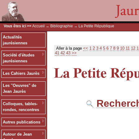
Vous êtes ici >>
Accueil
→
Bibliographie
→ La Petite République
Actualités
jaurésiennes
Aller à la page
<<
1
2
3
4
5
6
7
8
9
10
11
12
1
41
42
43
>>
Société d'études
jaurésiennes
La Petite Rép
Les Cahiers Jaurès
Les "Oeuvres" de
Jean Jaurès
Recherch
Colloques, tables-
rondes, rencontres
Autres publications
Autour de Jean