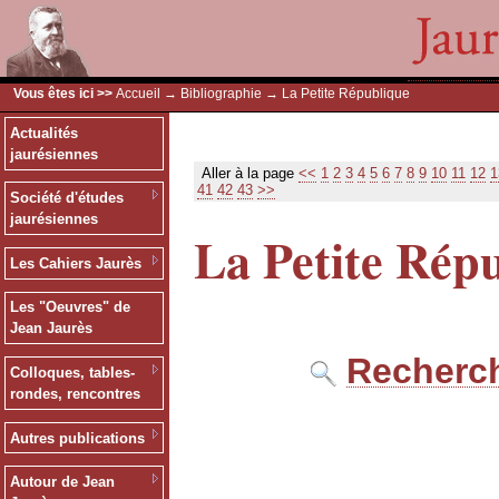
Vous êtes ici >>
Accueil
→
Bibliographie
→ La Petite République
Actualités
jaurésiennes
Aller à la page
<<
1
2
3
4
5
6
7
8
9
10
11
12
1
41
42
43
>>
Société d'études
jaurésiennes
La Petite Rép
Les Cahiers Jaurès
Les "Oeuvres" de
Jean Jaurès
Recherch
Colloques, tables-
rondes, rencontres
Autres publications
Autour de Jean