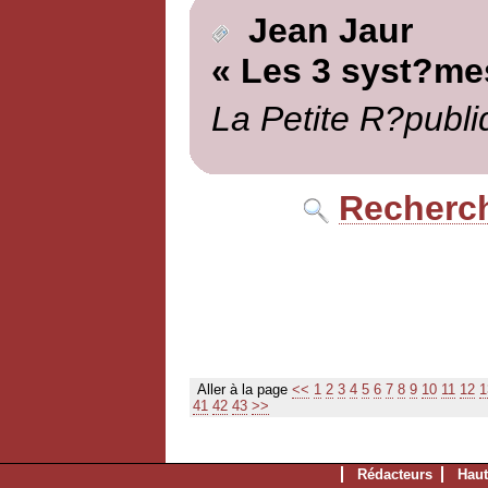
Jean Jaur
« Les 3 syst?me
La Petite R?publi
Recherch
Aller à la page
<<
1
2
3
4
5
6
7
8
9
10
11
12
1
41
42
43
>>
Rédacteurs
Haut