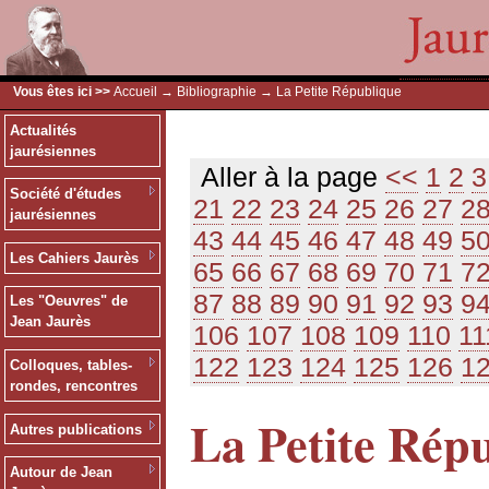
Vous êtes ici >>
Accueil
→
Bibliographie
→ La Petite République
Actualités
jaurésiennes
Aller à la page
<<
1
2
3
Société d'études
21
22
23
24
25
26
27
2
jaurésiennes
43
44
45
46
47
48
49
5
Les Cahiers Jaurès
65
66
67
68
69
70
71
7
87
88
89
90
91
92
93
9
Les "Oeuvres" de
Jean Jaurès
106
107
108
109
110
11
122
123
124
125
126
1
Colloques, tables-
rondes, rencontres
La Petite Rép
Autres publications
Autour de Jean