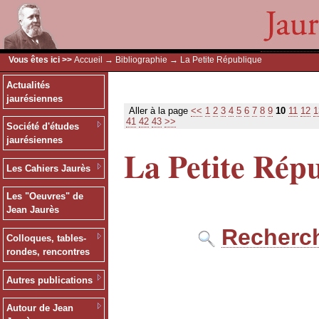
Vous êtes ici >>
Accueil
→
Bibliographie
→ La Petite République
Actualités
jaurésiennes
Aller à la page
<<
1
2
3
4
5
6
7
8
9
10
11
12
1
41
42
43
>>
Société d'études
jaurésiennes
La Petite Rép
Les Cahiers Jaurès
Les "Oeuvres" de
Jean Jaurès
Recherch
Colloques, tables-
rondes, rencontres
Autres publications
Autour de Jean