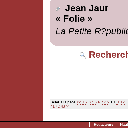
Jean Jaur
« Folie »
La Petite R?publi
Recherch
Aller à la page
<<
1
2
3
4
5
6
7
8
9
10
11
12
1
41
42
43
>>
Rédacteurs
Haut