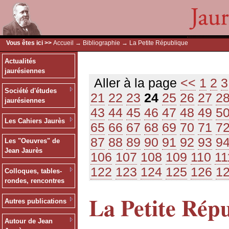
Vous êtes ici >>
Accueil
→
Bibliographie
→ La Petite République
Actualités
jaurésiennes
Aller à la page
<<
1
2
3
Société d'études
21
22
23
24
25
26
27
2
jaurésiennes
43
44
45
46
47
48
49
5
Les Cahiers Jaurès
65
66
67
68
69
70
71
7
87
88
89
90
91
92
93
9
Les "Oeuvres" de
Jean Jaurès
106
107
108
109
110
11
122
123
124
125
126
1
Colloques, tables-
rondes, rencontres
La Petite Rép
Autres publications
Autour de Jean