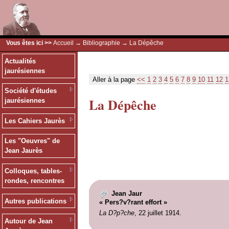
Vous êtes ici >>
Accueil
→
Bibliographie
→ La Dépêche
Actualités
jaurésiennes
Aller à la page
<<
1
2
3
4
5
6
7
8
9
10
11
12
1
Société d'études
La Dépêche
jaurésiennes
Les Cahiers Jaurès
Les "Oeuvres" de
Jean Jaurès
Colloques, tables-
rondes, rencontres
Jean Jaur
Autres publications
« Pers?v?rant effort »
La D?p?che
, 22 juillet 1914.
Autour de Jean