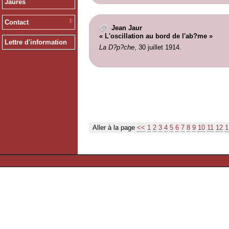
Jaurès
Contact
Jean Jaur
« L'oscillation au bord de l'ab?me »
Lettre d'information
La D?p?che
, 30 juillet 1914.
Aller à la page
<<
1
2
3
4
5
6
7
8
9
10
11
12
1