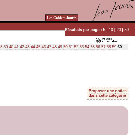
Les Cahiers Jaurès
Résultats par page :
5
|
10
|
20
|
50
38
39
40
41
42
43
44
45
46
47
48
49
50
51
52
53
54
55
56
57
58
59
60
Proposer une notice
dans cette catégorie