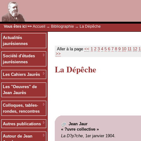
Vous êtes ici >>
Accueil
→
Bibliographie
→ La Dépêche
Actualités
jaurésiennes
Aller à la page
<<
1
2
3
4
5
6
7
8
9
10
11
12
1
>>
Société d'études
jaurésiennes
La Dépêche
Les Cahiers Jaurès
Les "Oeuvres" de
Jean Jaurès
Colloques, tables-
rondes, rencontres
Autres publications
Jean Jaur
« ?uvre collective »
La D?p?che
, 1er janvier 1904.
Autour de Jean