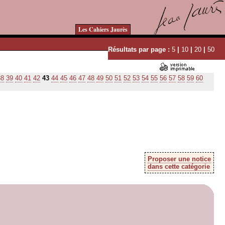
Les Cahiers Jaurès
Résultats par page :
5
|
10
|
20
|
50
38
39
40
41
42
43
44
45
46
47
48
49
50
51
52
53
54
55
56
57
58
59
60
Proposer une notice
dans cette catégorie