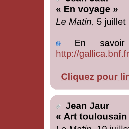
« En voyage »
Le Matin
, 5 juille
En savoir p
http://gallica.bn
Cliquez pour li
Jean Jaur
« Art toulousain
Le Matin
, 19 juill