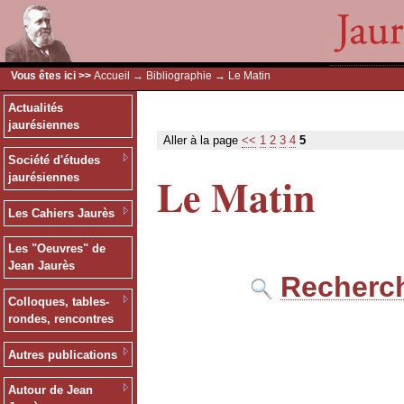
Vous êtes ici >>
Accueil
→
Bibliographie
→ Le Matin
Actualités
jaurésiennes
Aller à la page
<<
1
2
3
4
5
Société d'études
Le Matin
jaurésiennes
Les Cahiers Jaurès
Les "Oeuvres" de
Jean Jaurès
Recherch
Colloques, tables-
rondes, rencontres
Autres publications
Autour de Jean