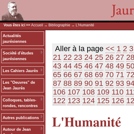
Vous êtes ici >>
Accueil
→
Bibliographie
→ L'Humanité
Actualités
jaurésiennes
Aller à la page
<<
1
2
3
Société d'études
21
22
23
24
25
26
27
2
jaurésiennes
43
44
45
46
47
48
49
5
Les Cahiers Jaurès
65
66
67
68
69
70
71
7
87
88
89
90
91
92
93
9
Les "Oeuvres" de
Jean Jaurès
106
107
108
109
110
11
122
123
124
125
126
1
Colloques, tables-
rondes, rencontres
L'Humanité
Autres publications
Autour de Jean