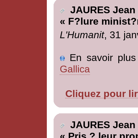
JAURES Jean
« F?lure minist?r
L'Humanit
, 31 jan
En savoir plus 
Gallica
Cliquez pour li
JAURES Jean
« Pris ? leur pro