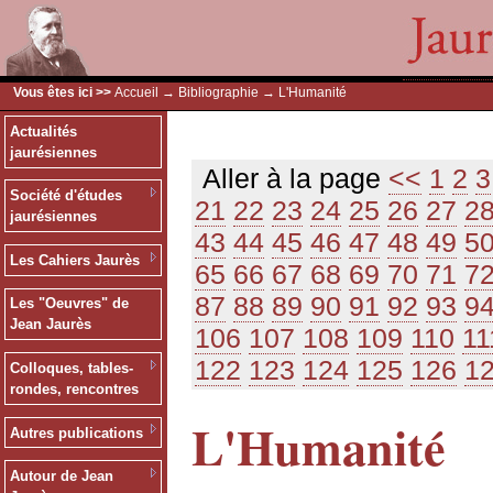
Vous êtes ici >>
Accueil
→
Bibliographie
→ L'Humanité
Actualités
jaurésiennes
Aller à la page
<<
1
2
3
Société d'études
21
22
23
24
25
26
27
2
jaurésiennes
43
44
45
46
47
48
49
5
Les Cahiers Jaurès
65
66
67
68
69
70
71
7
87
88
89
90
91
92
93
9
Les "Oeuvres" de
Jean Jaurès
106
107
108
109
110
11
122
123
124
125
126
1
Colloques, tables-
rondes, rencontres
L'Humanité
Autres publications
Autour de Jean