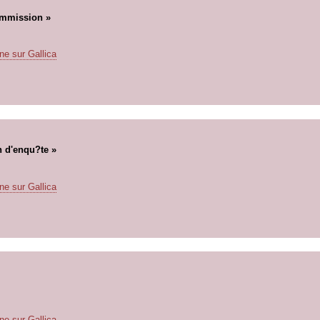
ommission »
ne sur Gallica
n d'enqu?te »
ne sur Gallica
ne sur Gallica