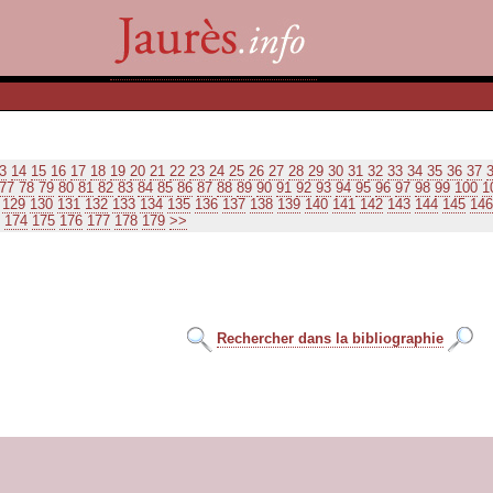
3
14
15
16
17
18
19
20
21
22
23
24
25
26
27
28
29
30
31
32
33
34
35
36
37
77
78
79
80
81
82
83
84
85
86
87
88
89
90
91
92
93
94
95
96
97
98
99
100
1
129
130
131
132
133
134
135
136
137
138
139
140
141
142
143
144
145
146
174
175
176
177
178
179
>>
Rechercher dans la bibliographie