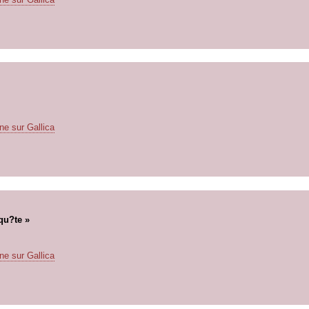
ne sur Gallica
qu?te »
ne sur Gallica