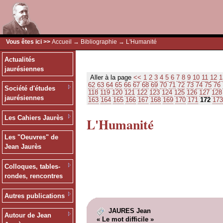
Vous êtes ici >>
Accueil
→
Bibliographie
→ L'Humanité
Actualités
jaurésiennes
Aller à la page
<<
1
2
3
4
5
6
7
8
9
10
11
12
1
62
63
64
65
66
67
68
69
70
71
72
73
74
75
76
Société d'études
118
119
120
121
122
123
124
125
126
127
128
jaurésiennes
163
164
165
166
167
168
169
170
171
172
173
Les Cahiers Jaurès
L'Humanité
Les "Oeuvres" de
Jean Jaurès
Colloques, tables-
rondes, rencontres
Autres publications
JAURES Jean
Autour de Jean
« Le mot difficile »