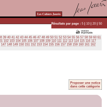
Les Cahiers Jaurès
Résultats par page :
5
|
10
|
20
|
50
38
39
40
41
42
43
44
45
46
47
48
49
50
51
52
53
54
55
56
57
58
59
60
61
01
102
103
104
105
106
107
108
109
110
111
112
113
114
115
116
117
147
148
149
150
151
152
153
154
155
156
157
158
159
160
161
162
Proposer une notice
dans cette catégorie