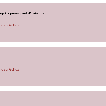
qu?te provoquent d?bats.... »
ne sur Gallica
ne sur Gallica