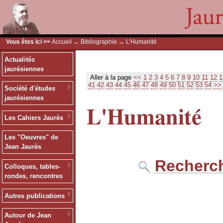
Vous êtes ici >>
Accueil
→
Bibliographie
→ L'Humanité
Actualités
jaurésiennes
Aller à la page
<<
1
2
3
4
5
6
7
8
9
10
11
12
1
41
42
43
44
45
46
47
48
49
50
51
52
53
54
>>
Société d'études
jaurésiennes
L'Humanité
Les Cahiers Jaurès
Les "Oeuvres" de
Jean Jaurès
Recherch
Colloques, tables-
rondes, rencontres
Autres publications
Autour de Jean