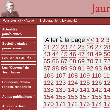
Vous êtes ici >>
Accueil
→
Bibliographie
→ L'Humanité
Actualités
jaurésiennes
Aller à la page
<<
1
2
3
Société d'études
21
22
23
24
25
26
27
2
jaurésiennes
43
44
45
46
47
48
49
5
Les Cahiers Jaurès
65
66
67
68
69
70
71
7
87
88
89
90
91
92
93
9
Les "Oeuvres" de
Jean Jaurès
106
107
108
109
110
11
122
123
124
125
126
1
Colloques, tables-
rondes, rencontres
138
139
140
141
142
1
154
155
156
157
158
1
Autres publications
170
171
172
173
174
1
Autour de Jean