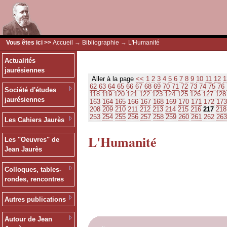
Vous êtes ici >>
Accueil
→
Bibliographie
→ L'Humanité
Actualités
jaurésiennes
Aller à la page
<<
1
2
3
4
5
6
7
8
9
10
11
12
1
62
63
64
65
66
67
68
69
70
71
72
73
74
75
76
Société d'études
118
119
120
121
122
123
124
125
126
127
128
jaurésiennes
163
164
165
166
167
168
169
170
171
172
173
208
209
210
211
212
213
214
215
216
217
218
253
254
255
256
257
258
259
260
261
262
263
Les Cahiers Jaurès
L'Humanité
Les "Oeuvres" de
Jean Jaurès
Colloques, tables-
rondes, rencontres
Autres publications
Autour de Jean