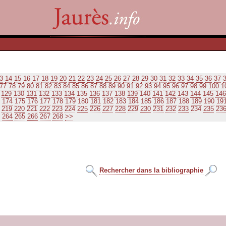
3
14
15
16
17
18
19
20
21
22
23
24
25
26
27
28
29
30
31
32
33
34
35
36
37
77
78
79
80
81
82
83
84
85
86
87
88
89
90
91
92
93
94
95
96
97
98
99
100
1
129
130
131
132
133
134
135
136
137
138
139
140
141
142
143
144
145
146
174
175
176
177
178
179
180
181
182
183
184
185
186
187
188
189
190
19
219
220
221
222
223
224
225
226
227
228
229
230
231
232
233
234
235
23
264
265
266
267
268
>>
Rechercher dans la bibliographie