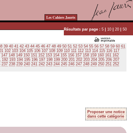
Les Cahiers Jaurès
Résultats par page :
5
|
10
|
20
|
50
38
39
40
41
42
43
44
45
46
47
48
49
50
51
52
53
54
55
56
57
58
59
60
61
01
102
103
104
105
106
107
108
109
110
111
112
113
114
115
116
117
147
148
149
150
151
152
153
154
155
156
157
158
159
160
161
162
1
192
193
194
195
196
197
198
199
200
201
202
203
204
205
206
207
6
237
238
239
240
241
242
243
244
245
246
247
248
249
250
251
252
Proposer une notice
dans cette catégorie