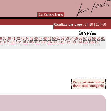
Les Cahiers Jaurès
Résultats par page :
5
|
10
|
20
|
50
38
39
40
41
42
43
44
45
46
47
48
49
50
51
52
53
54
55
56
57
58
59
60
61
01
102
103
104
105
106
107
108
109
110
111
112
113
114
115
116
117
Proposer une notice
dans cette catégorie