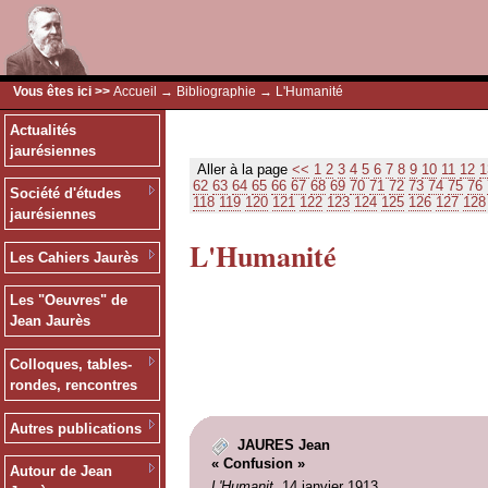
Vous êtes ici >>
Accueil
→
Bibliographie
→ L'Humanité
Actualités
jaurésiennes
Aller à la page
<<
1
2
3
4
5
6
7
8
9
10
11
12
1
62
63
64
65
66
67
68
69
70
71
72
73
74
75
76
Société d'études
118
119
120
121
122
123
124
125
126
127
128
jaurésiennes
L'Humanité
Les Cahiers Jaurès
Les "Oeuvres" de
Jean Jaurès
Colloques, tables-
rondes, rencontres
Autres publications
JAURES Jean
« Confusion »
Autour de Jean
L'Humanit
, 14 janvier 1913.