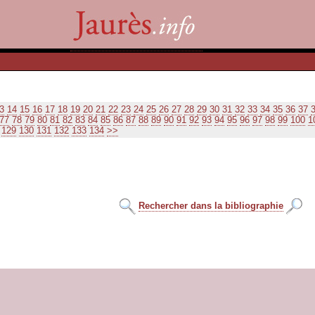
3
14
15
16
17
18
19
20
21
22
23
24
25
26
27
28
29
30
31
32
33
34
35
36
37
77
78
79
80
81
82
83
84
85
86
87
88
89
90
91
92
93
94
95
96
97
98
99
100
1
129
130
131
132
133
134
>>
Rechercher dans la bibliographie