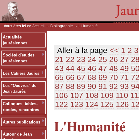
Vous êtes ici >>
Accueil
→
Bibliographie
→ L'Humanité
Actualités
jaurésiennes
Aller à la page
<<
1
2
3
Société d'études
21
22
23
24
25
26
27
2
jaurésiennes
43
44
45
46
47
48
49
5
Les Cahiers Jaurès
65
66
67
68
69
70
71
7
87
88
89
90
91
92
93
9
Les "Oeuvres" de
Jean Jaurès
106
107
108
109
110
11
122
123
124
125
126
1
Colloques, tables-
rondes, rencontres
L'Humanité
Autres publications
Autour de Jean