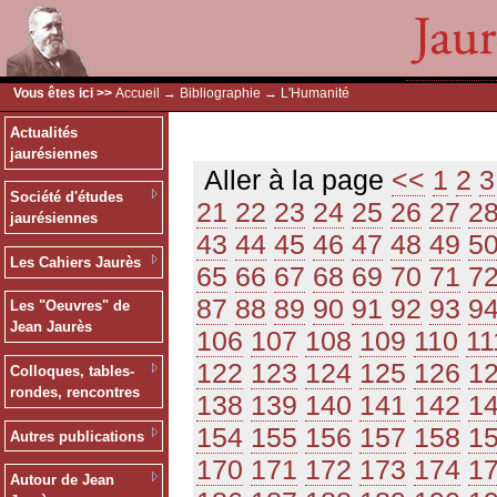
Vous êtes ici >>
Accueil
→
Bibliographie
→ L'Humanité
Actualités
jaurésiennes
Aller à la page
<<
1
2
3
Société d'études
21
22
23
24
25
26
27
2
jaurésiennes
43
44
45
46
47
48
49
5
Les Cahiers Jaurès
65
66
67
68
69
70
71
7
87
88
89
90
91
92
93
9
Les "Oeuvres" de
Jean Jaurès
106
107
108
109
110
11
122
123
124
125
126
1
Colloques, tables-
rondes, rencontres
138
139
140
141
142
1
154
155
156
157
158
1
Autres publications
170
171
172
173
174
1
Autour de Jean