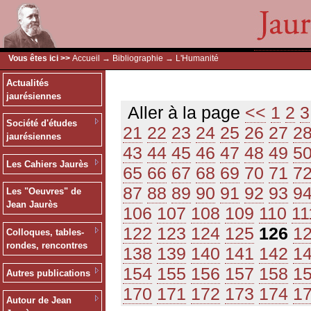
Vous êtes ici >>
Accueil
→
Bibliographie
→ L'Humanité
Actualités
jaurésiennes
Aller à la page
<<
1
2
3
Société d'études
21
22
23
24
25
26
27
2
jaurésiennes
43
44
45
46
47
48
49
5
Les Cahiers Jaurès
65
66
67
68
69
70
71
7
87
88
89
90
91
92
93
9
Les "Oeuvres" de
Jean Jaurès
106
107
108
109
110
11
122
123
124
125
126
1
Colloques, tables-
rondes, rencontres
138
139
140
141
142
1
154
155
156
157
158
1
Autres publications
170
171
172
173
174
1
Autour de Jean