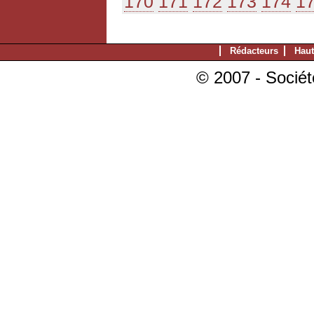
170
171
172
173
174
1
Rédacteurs
Haut
© 2007 - Sociét