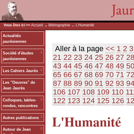
Vous êtes ici >>
Accueil
→
Bibliographie
→ L'Humanité
Actualités
jaurésiennes
Aller à la page
<<
1
2
3
Société d'études
21
22
23
24
25
26
27
2
jaurésiennes
43
44
45
46
47
48
49
5
Les Cahiers Jaurès
65
66
67
68
69
70
71
7
87
88
89
90
91
92
93
9
Les "Oeuvres" de
Jean Jaurès
106
107
108
109
110
11
122
123
124
125
126
1
Colloques, tables-
rondes, rencontres
L'Humanité
Autres publications
Autour de Jean