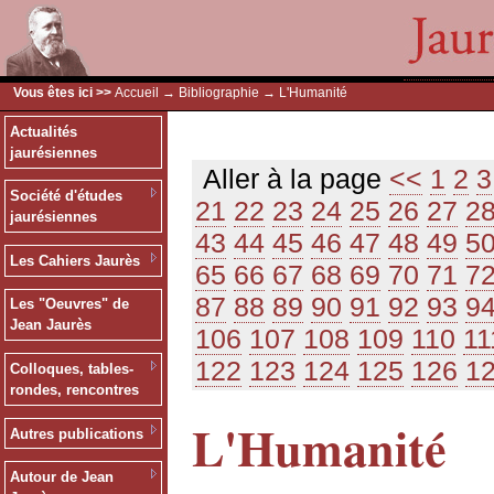
Vous êtes ici >>
Accueil
→
Bibliographie
→ L'Humanité
Actualités
jaurésiennes
Aller à la page
<<
1
2
3
Société d'études
21
22
23
24
25
26
27
2
jaurésiennes
43
44
45
46
47
48
49
5
Les Cahiers Jaurès
65
66
67
68
69
70
71
7
87
88
89
90
91
92
93
9
Les "Oeuvres" de
Jean Jaurès
106
107
108
109
110
11
122
123
124
125
126
1
Colloques, tables-
rondes, rencontres
L'Humanité
Autres publications
Autour de Jean