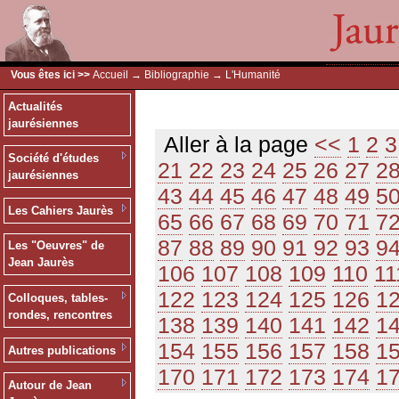
Vous êtes ici >>
Accueil
→
Bibliographie
→ L'Humanité
Actualités
jaurésiennes
Aller à la page
<<
1
2
3
Société d'études
21
22
23
24
25
26
27
2
jaurésiennes
43
44
45
46
47
48
49
5
Les Cahiers Jaurès
65
66
67
68
69
70
71
7
87
88
89
90
91
92
93
9
Les "Oeuvres" de
Jean Jaurès
106
107
108
109
110
11
122
123
124
125
126
1
Colloques, tables-
rondes, rencontres
138
139
140
141
142
1
154
155
156
157
158
1
Autres publications
170
171
172
173
174
1
Autour de Jean