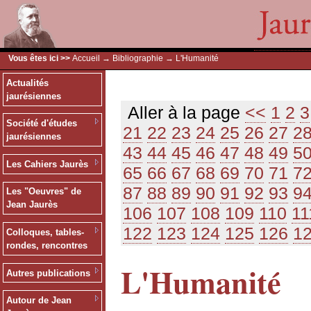
Vous êtes ici >>
Accueil
→
Bibliographie
→ L'Humanité
Actualités
jaurésiennes
Aller à la page
<<
1
2
3
Société d'études
21
22
23
24
25
26
27
2
jaurésiennes
43
44
45
46
47
48
49
5
Les Cahiers Jaurès
65
66
67
68
69
70
71
7
87
88
89
90
91
92
93
9
Les "Oeuvres" de
Jean Jaurès
106
107
108
109
110
11
122
123
124
125
126
1
Colloques, tables-
rondes, rencontres
L'Humanité
Autres publications
Autour de Jean