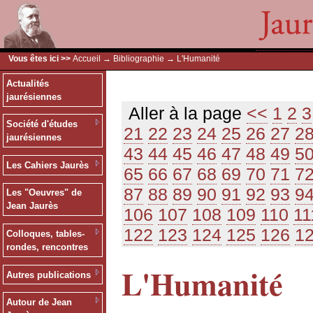
Vous êtes ici >>
Accueil
→
Bibliographie
→ L'Humanité
Actualités
jaurésiennes
Aller à la page
<<
1
2
3
Société d'études
21
22
23
24
25
26
27
2
jaurésiennes
43
44
45
46
47
48
49
5
Les Cahiers Jaurès
65
66
67
68
69
70
71
7
87
88
89
90
91
92
93
9
Les "Oeuvres" de
Jean Jaurès
106
107
108
109
110
11
122
123
124
125
126
1
Colloques, tables-
rondes, rencontres
L'Humanité
Autres publications
Autour de Jean