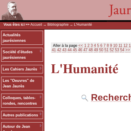
Vous êtes ici >>
Accueil
→
Bibliographie
→ L'Humanité
Actualités
jaurésiennes
Aller à la page
<<
1
2
3
4
5
6
7
8
9
10
11
12
1
41
42
43
44
45
46
47
48
49
50
51
52
53
54
>>
Société d'études
jaurésiennes
L'Humanité
Les Cahiers Jaurès
Les "Oeuvres" de
Jean Jaurès
Recherch
Colloques, tables-
rondes, rencontres
Autres publications
Autour de Jean