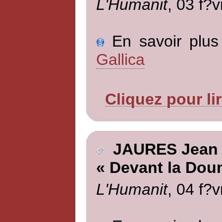
L'Humanit
, 03 f?v
En savoir plus 
Gallica
Cliquez pour li
JAURES Jean
« Devant la Dou
L'Humanit
, 04 f?v