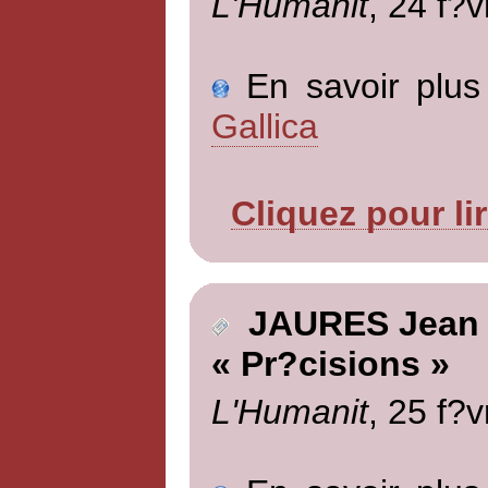
L'Humanit
, 24 f?v
En savoir plus 
Gallica
Cliquez pour li
JAURES Jean
« Pr?cisions »
L'Humanit
, 25 f?v