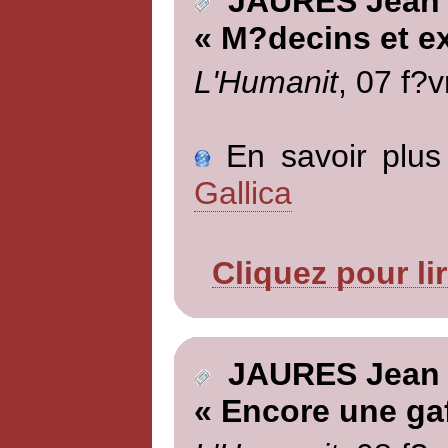
JAURES Jean
« M?decins et e
L'Humanit
, 07 f?v
En savoir plus 
Gallica
Cliquez pour li
JAURES Jean
« Encore une gaf