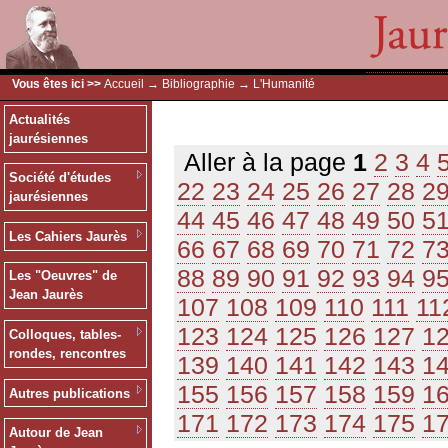
Vous êtes ici >>
Accueil
→
Bibliographie
→ L'Humanité
Actualités
jaurésiennes
Aller à la page
1
2
3
4
Société d'études
22
23
24
25
26
27
28
2
jaurésiennes
44
45
46
47
48
49
50
5
Les Cahiers Jaurès
66
67
68
69
70
71
72
7
88
89
90
91
92
93
94
9
Les "Oeuvres" de
Jean Jaurès
107
108
109
110
111
11
123
124
125
126
127
1
Colloques, tables-
rondes, rencontres
139
140
141
142
143
1
155
156
157
158
159
1
Autres publications
171
172
173
174
175
1
Autour de Jean