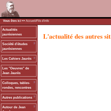
Vous êtes ici >>
Accueil
/Fils d'info
Actualités
L'actualité des autres sit
jaurésiennes
Société d'études
jaurésiennes
Les Cahiers Jaurès
Les "Oeuvres" de
Jean Jaurès
Colloques, tables-
rondes, rencontres
Autres publications
Autour de Jean