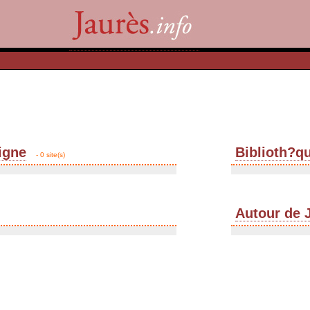
igne
Biblioth?q
- 0 site(s)
Autour de 