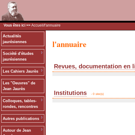
Vous êtes ici >>
Accueil
/l'annuaire
Actualités
l'annuaire
jaurésiennes
Société d'études
jaurésiennes
Revues, documentation en l
Les Cahiers Jaurès
Les "Oeuvres" de
Jean Jaurès
Institutions
- 0 site(s)
Colloques, tables-
rondes, rencontres
Autres publications
Autour de Jean