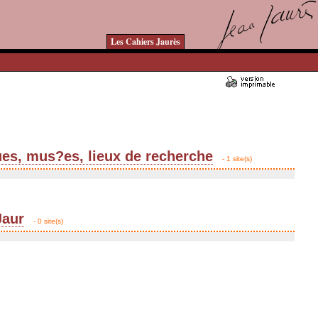
Les Cahiers Jaurès
ues, mus?es, lieux de recherche
- 1 site(s)
Jaur
- 0 site(s)