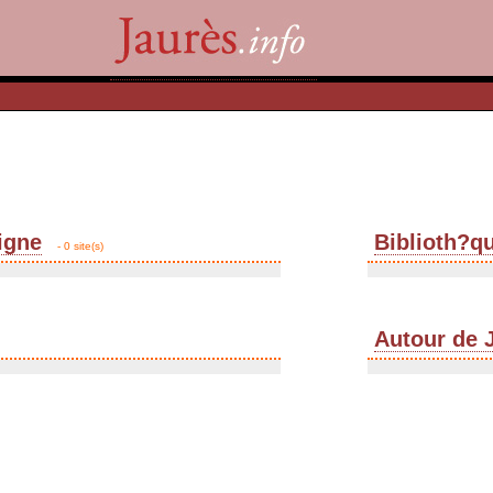
igne
Biblioth?q
- 0 site(s)
Autour de 