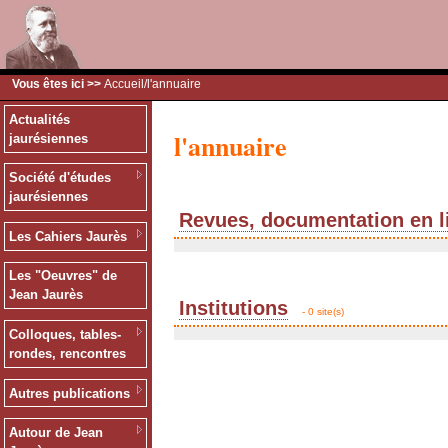
Vous êtes ici >>
Accueil
/l'annuaire
Actualités
l'annuaire
jaurésiennes
Société d'études
jaurésiennes
Revues, documentation en l
Les Cahiers Jaurès
Les "Oeuvres" de
Jean Jaurès
Institutions
- 0 site(s)
Colloques, tables-
rondes, rencontres
Autres publications
Autour de Jean