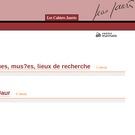
Les Cahiers Jaurès
ues, mus?es, lieux de recherche
- 1 site(s)
Jaur
- 0 site(s)