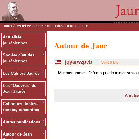
Vous êtes ici >>
Accueil
/
l'annuaire
/Autour de Jaur
Actualités
Autour de Jaur
jaurésiennes
Société d'études
jaurésiennes
jqyarwzpeb
- Visité 0 fois
Muchas gracias. ?Como puedo iniciar sesion
Les Cahiers Jaurès
Les "Oeuvres" de
Jean Jaurès
|
Ajoutez
Colloques, tables-
rondes, rencontres
Autres publications
Autour de Jean