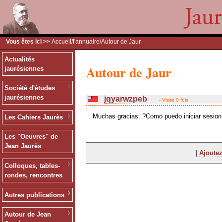
Vous êtes ici >>
Accueil
/
l'annuaire
/Autour de Jaur
Actualités
Autour de Jaur
jaurésiennes
Société d'études
jaurésiennes
jqyarwzpeb
- Visité 0 fois
Muchas gracias. ?Como puedo iniciar sesion
Les Cahiers Jaurès
Les "Oeuvres" de
Jean Jaurès
|
Ajoutez
Colloques, tables-
rondes, rencontres
Autres publications
Autour de Jean