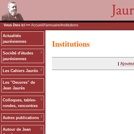
Vous êtes ici >>
Accueil
/
l'annuaire
/Institutions
Actualités
Institutions
jaurésiennes
Société d'études
jaurésiennes
|
Ajoutez
Les Cahiers Jaurès
Les "Oeuvres" de
Jean Jaurès
Colloques, tables-
rondes, rencontres
Autres publications
Autour de Jean