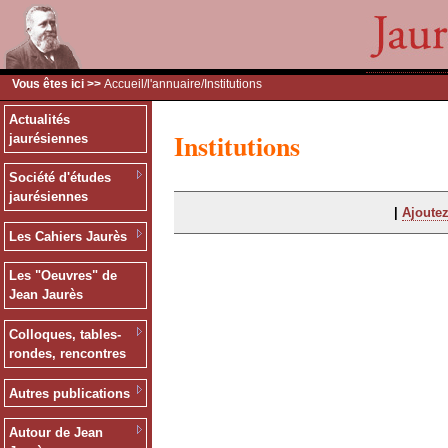
Vous êtes ici >>
Accueil
/
l'annuaire
/Institutions
Actualités
Institutions
jaurésiennes
Société d'études
jaurésiennes
|
Ajoutez
Les Cahiers Jaurès
Les "Oeuvres" de
Jean Jaurès
Colloques, tables-
rondes, rencontres
Autres publications
Autour de Jean