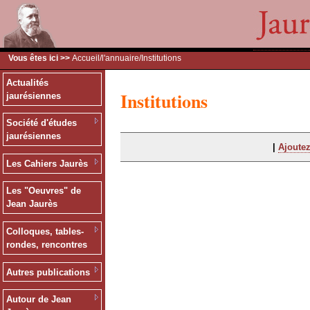
Vous êtes ici >>
Accueil
/
l'annuaire
/Institutions
Actualités
Institutions
jaurésiennes
Société d'études
jaurésiennes
|
Ajoutez
Les Cahiers Jaurès
Les "Oeuvres" de
Jean Jaurès
Colloques, tables-
rondes, rencontres
Autres publications
Autour de Jean