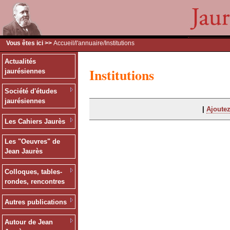
Vous êtes ici >>
Accueil
/
l'annuaire
/Institutions
Actualités
Institutions
jaurésiennes
Société d'études
jaurésiennes
|
Ajoutez
Les Cahiers Jaurès
Les "Oeuvres" de
Jean Jaurès
Colloques, tables-
rondes, rencontres
Autres publications
Autour de Jean