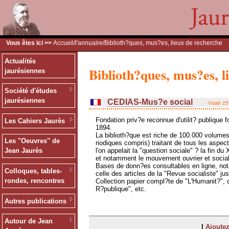
Vous êtes ici >>
Accueil
/
l'annuaire
/Biblioth?ques, mus?es, lieux de recherche
Actualités
Biblioth?ques, mus?es, l
jaurésiennes
Société d'études
jaurésiennes
CEDIAS-Mus?e social
- Visité 2
Fondation priv?e reconnue d'utilit? publique 
Les Cahiers Jaurès
1894.
La biblioth?que est riche de 100.000 volumes
Les "Oeuvres" de
riodiques compris) traitant de tous les aspec
l'on appelait la "question sociale" ? la fin du 
Jean Jaurès
et notamment le mouvement ouvrier et social
Bases de donn?es consultables en ligne, n
Colloques, tables-
celle des articles de la "Revue socialiste" ju
rondes, rencontres
Collection papier compl?te de "L'Humanit?", 
R?publique", etc.
Autres publications
Autour de Jean
|
Ajoutez