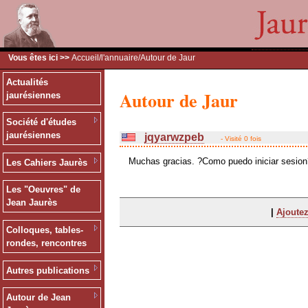
Vous êtes ici >>
Accueil
/
l'annuaire
/Autour de Jaur
Actualités
Autour de Jaur
jaurésiennes
Société d'études
jaurésiennes
jqyarwzpeb
- Visité 0 fois
Muchas gracias. ?Como puedo iniciar sesion
Les Cahiers Jaurès
Les "Oeuvres" de
Jean Jaurès
|
Ajoutez
Colloques, tables-
rondes, rencontres
Autres publications
Autour de Jean