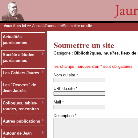
Vous êtes ici >>
Accueil
/
l'annuaire
/Soumettre un site
Actualités
Soumettre un site
jaurésiennes
Catégorie :
Biblioth?ques, mus?es, lieux de 
Société d'études
jaurésiennes
les champs marqués d'un * sont obligatoires
Les Cahiers Jaurès
Nom du site
*
Les "Oeuvres" de
URL du site
*
Jean Jaurès
Mail
*
Colloques, tables-
rondes, rencontres
Description
*
Autres publications
Autour de Jean